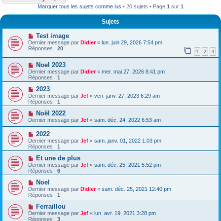
Marquer tous les sujets comme lus
• 20 sujets • Page
1
sur
1
Sujets
Test image
Dernier message par
Didier
«
lun. juin 29, 2026 7:54 pm
Réponses :
20
1
2
3
Noel 2023
Dernier message par
Didier
«
mer. mai 27, 2026 8:41 pm
Réponses :
1
2023
Dernier message par
Jef
«
ven. janv. 27, 2023 6:29 am
Réponses :
1
Noël 2022
Dernier message par
Jef
«
sam. déc. 24, 2022 6:53 am
2022
Dernier message par
Jef
«
sam. janv. 01, 2022 1:03 pm
Réponses :
1
Et une de plus
Dernier message par
Jef
«
sam. déc. 25, 2021 5:52 pm
Réponses :
6
Noel
Dernier message par
Didier
«
sam. déc. 25, 2021 12:40 pm
Réponses :
1
Ferraillou
Dernier message par
Jef
«
lun. avr. 19, 2021 3:28 pm
Réponses :
3