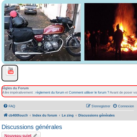
règles du Forum
A lire impérativement :
règlement du forum
et
Comment utiliser le forum ?
Avant de poser vot
FAQ
S’enregistrer
Connexion
cb400four.fr
Index du forum
Le zing
Discussions générales
Discussions générales
Nouveau sujet