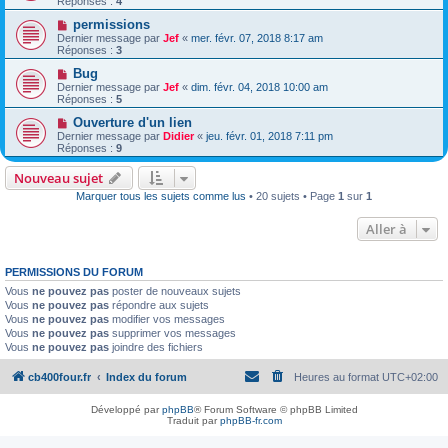
Réponses :
4
permissions
Dernier message par
Jef
«
mer. févr. 07, 2018 8:17 am
Réponses :
3
Bug
Dernier message par
Jef
«
dim. févr. 04, 2018 10:00 am
Réponses :
5
Ouverture d'un lien
Dernier message par
Didier
«
jeu. févr. 01, 2018 7:11 pm
Réponses :
9
Nouveau sujet
Marquer tous les sujets comme lus
• 20 sujets • Page
1
sur
1
Aller à
PERMISSIONS DU FORUM
Vous
ne pouvez pas
poster de nouveaux sujets
Vous
ne pouvez pas
répondre aux sujets
Vous
ne pouvez pas
modifier vos messages
Vous
ne pouvez pas
supprimer vos messages
Vous
ne pouvez pas
joindre des fichiers
cb400four.fr
Index du forum
Heures au format
UTC+02:00
Développé par
phpBB
® Forum Software © phpBB Limited
Traduit par
phpBB-fr.com